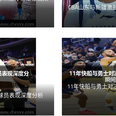
CBA山东与新疆
11年快船与勇士
球员表现深度分析