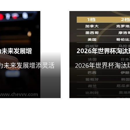
为未来发展增添灵活
2026年世界杯淘