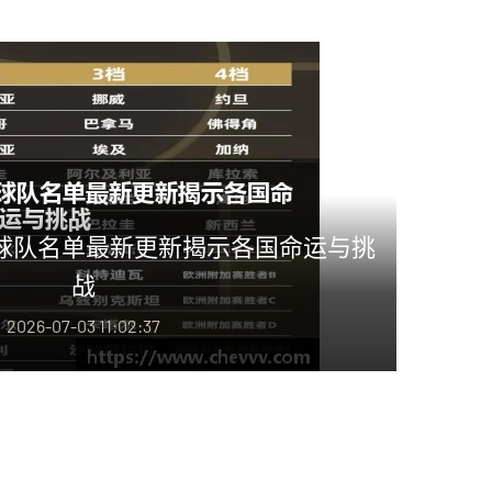
汰球队名单最新更新揭示各国命运与挑
战
2026-07-03 11:02:37