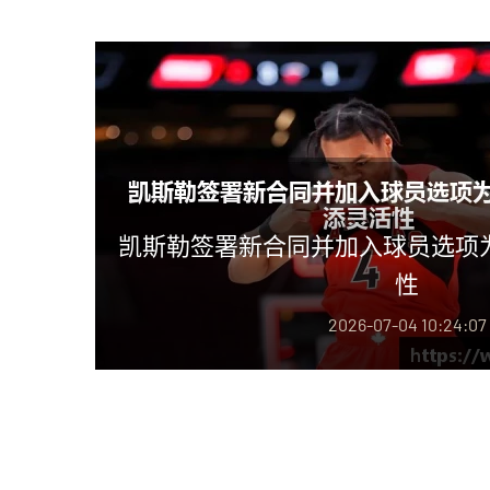
凯斯勒签署新合同并加入球员选项
性
2026-07-04 10:24:07