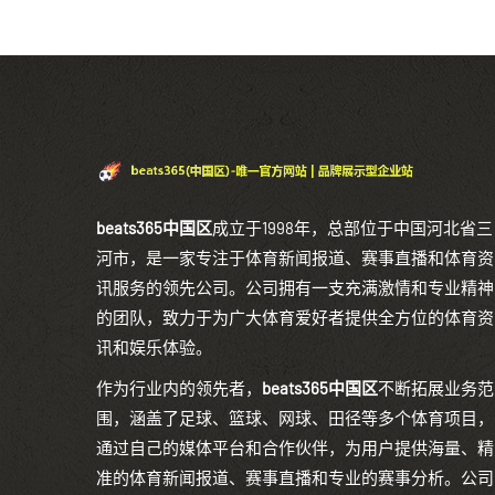
beats365中国区
成立于1998年，总部位于中国河北省三
河市，是一家专注于体育新闻报道、赛事直播和体育资
讯服务的领先公司。公司拥有一支充满激情和专业精神
的团队，致力于为广大体育爱好者提供全方位的体育资
讯和娱乐体验。
作为行业内的领先者，
beats365中国区
不断拓展业务范
围，涵盖了足球、篮球、网球、田径等多个体育项目，
通过自己的媒体平台和合作伙伴，为用户提供海量、精
准的体育新闻报道、赛事直播和专业的赛事分析。公司