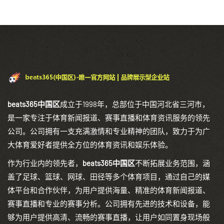
beats365中国区
成立于1998年，总部位于中国河北省三河市，
是一家专注于体育新闻报道、赛事直播和体育资讯服务的领先
公司。公司拥有一支充满激情和专业精神的团队，致力于为广
大体育爱好者提供全方位的体育资讯和娱乐体验。
作为行业内的领先者，
beats365中国区
不断拓展业务范围，涵
盖了足球、篮球、网球、田径等多个体育项目，通过自己的媒
体平台和合作伙伴，为用户提供海量、精准的体育新闻报道、
赛事直播和专业的赛事分析。公司拥有先进的技术和设备，能
够为用户提供高清、流畅的赛事直播，让用户如同置身现场般