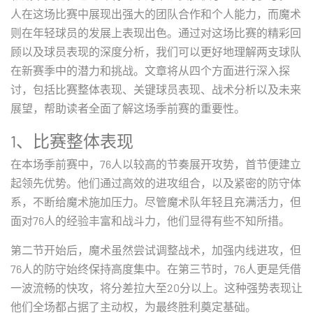
人在这场比赛中展现出强大的团队合作和个人能力，而魔术
则在年轻球员的发展上表现出色。通过对这场比赛的精彩回
顾以及球员表现的深度分析，我们可以更好地理解两支球队
在新赛季中的潜力和挑战。文章将从四个方面进行深入探
讨，包括比赛整体表现、关键球员表现、战术分析以及未来
展望，帮助读者全面了解这场季前赛的重要性。
1、比赛整体表现
在本场季前赛中，76人以较高的节奏展开攻势，首节便建立
起领先优势。他们通过高效的进攻组合，以及紧密的防守体
系，不断给魔术施加压力。尽管魔术队年轻且充满活力，但
面对76人的经验丰富和战斗力，他们显得有些不知所措。
第二节开始后，魔术虽然尝试调整战术，加强内线进攻，但
76人的防守始终保持高度集中。在第三节时，76人更是凭借
一波流畅的快攻，将分差拉大至20分以上。这种强势表现让
他们全场都占据了主动权，为最终胜利奠定基础。