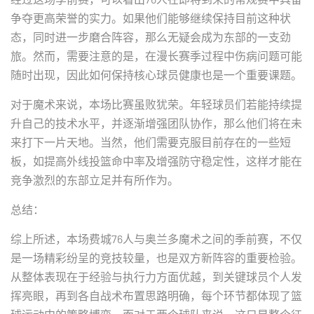
争夺更高荣誉的实力。如果他们能够继续保持目前这种状
态，同时进一步磨合阵容，那么无疑会成为东部的一支劲
旅。然而，需要注意的是，在漫长赛季过程中伤病问题可能
随时出现，因此如何保持核心球员健康也是一个重要课题。
对于魔术来说，本场比赛虽败犹荣。年轻球员们若能持续提
升自己的技术水平，并逐渐增强团队协作，那么他们将在未
来打下一片天地。当然，他们需要克服目前存在的一些短
板，如提高外线投篮命中率及增强防守稳定性，这样才能在
竞争激烈的东部立足并有所作为。
总结：
综上所述，本场费城76人与奥兰多魔术之间的季前赛，不仅
是一场精彩纷呈的竞技较量，也是双方新阵容的重要检验。
从整体表现在于经验与执行力方面优越，到关键球员个人发
挥亮眼，再到各自战术布置思路明确，每个环节都体现了篮