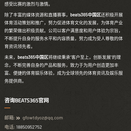
感受比赛的激烈与激情。
除了丰富的媒体资源和直播赛事，
beats365中国区
还积极开展
体育活动策划和推广，努力促进体育文化的发展，为体育产业
的繁荣做出积极贡献。公司以客户满意度和用户体验为宗旨，
不断提升自身的服务水平和内容质量，努力成为受人尊敬的体
育资讯领先者。
未来，
beats365中国区
将继续秉承“客户至上，创新发展”的理
念，不断完善自身的产品和服务，致力于为用户创造更加丰
富、便捷的体育娱乐体验，成为全球领先的体育资讯及娱乐服
务提供商。
咨询BEATS365官网
邮箱:
gfowtdyoz@qq.com
电话:
18850952752