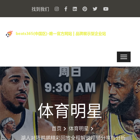
找到我们
体育明星
首页
体育明星
湖人对阵鹈鹕精彩回放全程解说视频分享与分析