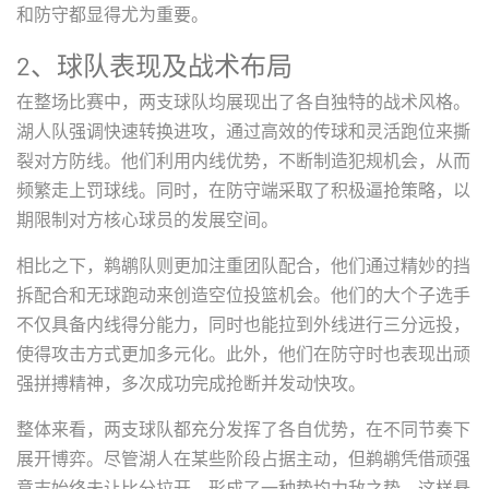
和防守都显得尤为重要。
2、球队表现及战术布局
在整场比赛中，两支球队均展现出了各自独特的战术风格。
湖人队强调快速转换进攻，通过高效的传球和灵活跑位来撕
裂对方防线。他们利用内线优势，不断制造犯规机会，从而
频繁走上罚球线。同时，在防守端采取了积极逼抢策略，以
期限制对方核心球员的发展空间。
相比之下，鹈鹕队则更加注重团队配合，他们通过精妙的挡
拆配合和无球跑动来创造空位投篮机会。他们的大个子选手
不仅具备内线得分能力，同时也能拉到外线进行三分远投，
使得攻击方式更加多元化。此外，他们在防守时也表现出顽
强拼搏精神，多次成功完成抢断并发动快攻。
整体来看，两支球队都充分发挥了各自优势，在不同节奏下
展开博弈。尽管湖人在某些阶段占据主动，但鹈鹕凭借顽强
意志始终未让比分拉开，形成了一种势均力敌之势，这样悬