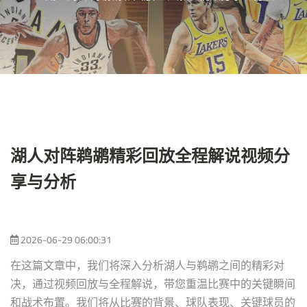
湖人对阵鹈鹕精彩回放全程解说视频分
享与分析
2026-06-29 06:00:31
在这篇文章中，我们将深入分析湖人与鹈鹕之间的精彩对
决，通过视频回放与全程解说，带您重温比赛中的关键瞬间
和战术布置。我们将从比赛的背景、球队表现、关键球员的