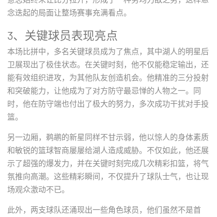
念迭起的局面让整场赛事充满看点。
3、关键球员表现亮点
本场比拼中，多名关键球员成为了焦点，其中湖人的明星后
卫展现出了极佳状态。在关键时刻，他不仅能稳定输出，还
能有效组织进攻，为其他队友创造机会。他精准的三分投射
和突破能力，让他成为了对方防守最忌惮的人物之一。同
时，他在防守端也付出了极大的努力，多次成功干扰对手投
篮。
另一边厢，鹈鹕的新星同样不甘示弱，他以惊人的身体素质
和敏锐的篮球智商屡屡给湖人造成威胁。不仅如此，他还展
示了超强的爆发力，并在关键时刻完成几次精彩扣篮，将气
氛推向高潮。这些精彩瞬间，不仅提升了球队士气，也让现
场观众激动不已。
此外，两支球队还涌现出一些角色球员，他们虽然不是首