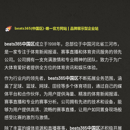
beats365中国区
成立于1998年，总部位于中国河北省三河市，
是一家专注于体育新闻报道、赛事直播和体育资讯服务的领先
公司。公司拥有一支充满激情和专业精神的团队，致力于为广
大体育爱好者提供全方位的体育资讯和娱乐体验。
作为行业内的领先者，
beats365中国区
不断拓展业务范围，涵
盖了足球、篮球、网球、田径等多个体育项目，通过自己的媒
体平台和合作伙伴，为用户提供海量、精准的体育新闻报道、
赛事直播和专业的赛事分析。公司拥有先进的技术和设备，能
够为用户提供高清、流畅的赛事直播，让用户如同置身现场般
感受比赛的激烈与激情。
除了丰富的媒体资源和直播赛事，
beats365中国区
还积极开展