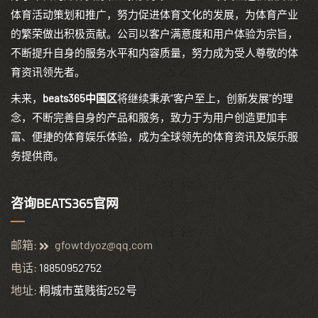
体育活动策划和推广，努力促进体育文化的发展，为体育产业
的繁荣做出积极贡献。公司以客户满意度和用户体验为宗旨，
不断提升自身的服务水平和内容质量，努力成为受人尊敬的体
育资讯领先者。
未来，
beats365中国区
将继续秉承“客户至上，创新发展”的理
念，不断完善自身的产品和服务，致力于为用户创造更加丰
富、便捷的体育娱乐体验，成为全球领先的体育资讯及娱乐服
务提供商。
咨询BEATS365官网
邮箱:
gfowtdyoz@qq.com
电话:
18850952752
地址:
桐城市茧贱街252号