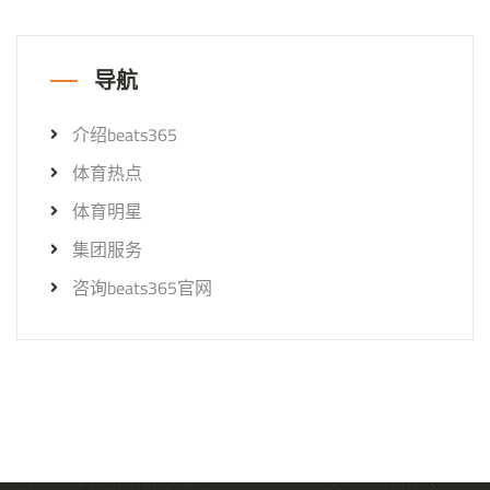
导航
介绍beats365
体育热点
体育明星
集团服务
咨询beats365官网