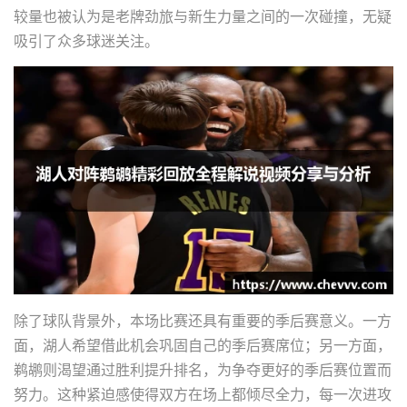
较量也被认为是老牌劲旅与新生力量之间的一次碰撞，无疑
吸引了众多球迷关注。
除了球队背景外，本场比赛还具有重要的季后赛意义。一方
面，湖人希望借此机会巩固自己的季后赛席位；另一方面，
鹈鹕则渴望通过胜利提升排名，为争夺更好的季后赛位置而
努力。这种紧迫感使得双方在场上都倾尽全力，每一次进攻