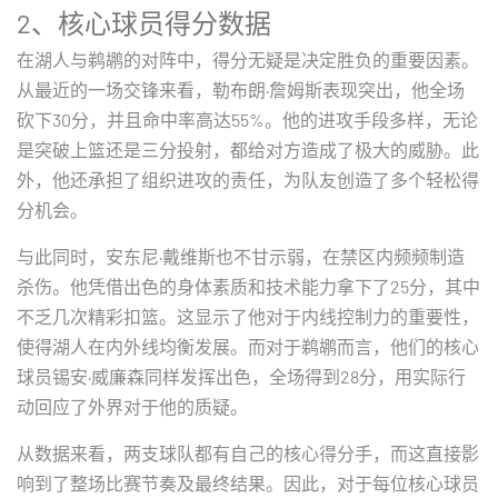
2、核心球员得分数据
在湖人与鹈鹕的对阵中，得分无疑是决定胜负的重要因素。
从最近的一场交锋来看，勒布朗·詹姆斯表现突出，他全场
砍下30分，并且命中率高达55%。他的进攻手段多样，无论
是突破上篮还是三分投射，都给对方造成了极大的威胁。此
外，他还承担了组织进攻的责任，为队友创造了多个轻松得
分机会。
与此同时，安东尼·戴维斯也不甘示弱，在禁区内频频制造
杀伤。他凭借出色的身体素质和技术能力拿下了25分，其中
不乏几次精彩扣篮。这显示了他对于内线控制力的重要性，
使得湖人在内外线均衡发展。而对于鹈鹕而言，他们的核心
球员锡安·威廉森同样发挥出色，全场得到28分，用实际行
动回应了外界对于他的质疑。
从数据来看，两支球队都有自己的核心得分手，而这直接影
响到了整场比赛节奏及最终结果。因此，对于每位核心球员