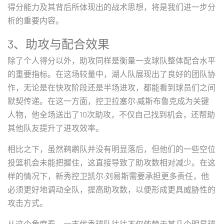
得分能力及其背后所体现出的战术思想，将是我们进一步分
析的重要内容。
3、助攻与配合效果
除了个人得分以外，助攻同样是衡量一支球队整体配合水平
的重要指标。在这场较量中，湖人队展现出了良好的团队协
作，无论是在快攻阶段还是半场进攻，都能看到球员们之间
默契传递。在这一方面，控卫拉塞尔·威斯布鲁克成为关键
人物，他全场送出了10次助攻，不仅自己找到机会，还帮助
其他队友提升了进攻效率。
相比之下，虽然鹈鹕队并没有明显落后，但他们的一些空位
投篮机会未能把握住，这直接导致了助攻数相对减少。在这
样的情况下，新秀控卫凯尔·刘易斯需要承担更多责任，他
必须更好地调动全队，提高助攻数，以便形成更具威胁性的
攻击方式。
从这个角度看，一支优秀球队往往不仅依赖于某几个明星球