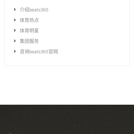
介绍beats365
体育热点
体育明星
集团服务
咨询beats365官网