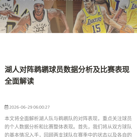
湖人对阵鹈鹕球员数据分析及比赛表现
全面解读
2026-06-29 06:00:27
本文将全面解析湖人队与鹈鹕队的对阵表现，重点关注球员
的个人数据分析和比赛整体表现。首先，我们将从双方球队
的基本情况入手，回顾两支球队在赛季中的状态以及各自的