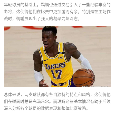
年轻球员的基础上，鹈鹕也通过交易引入了一些经验丰富的
老将，这使得他们在比赛中更加游刃有余。特别是在主场作
战时，鹈鹕展现出了强大的凝聚力与斗志。
总体来说，两支球队都有各自独特的特点和风格，这使得他
们在碰面时总是充满悬念。而理解这些基本情况有助于后续
深入分析各个球员的数据表现和整体比赛策略。