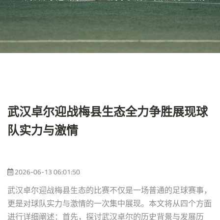
武汉卓尔迎战梅县生态全力争胜展现球
队实力与激情
2026-06-13 06:01:50
武汉卓尔迎战梅县生态的比赛不仅是一场普通的足球赛事，
更是对球队实力与激情的一次集中展现。本文将从四个方面
进行详细阐述：首先，探讨武汉卓尔的历史背景与发展历