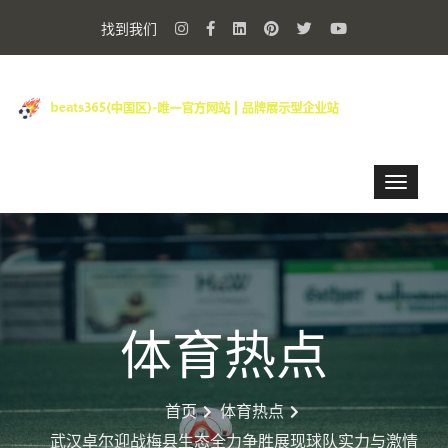
找到我们
体育热点
首页
体育热点
武汉卓尔迎战梅县生态全力争胜展现球队实力与激情