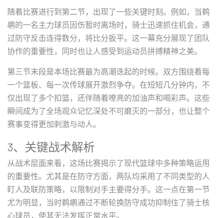
随着比赛进行到第二节，出现了一些关键时刻。例如，当鹈
鹕的一名主力球员因伤暂时离场时，骑士迅速抓住机会，通
过防守反击连得数分，将比分扳平。这一幕充分展现了团队
协作的重要性，同时也让人感受到运动员拼搏精神之美。
第三节末段是本场比赛最为高潮迭起的时候。双方围绕着每
一个篮板、每一次传球展开激烈争夺。在短短几分钟内，不
仅出现了多个扣篮，还伴随着嘹亮的加油声和喝彩声。这些
瞬间成为了全场观众记忆深处不可磨灭的一部分，也让整个
赛事变得更加刺激与动人。
3、关键战术解析
从战术层面来看，这场比赛揭示了现代篮球中多种策略运用
的重要性。尤其是在防守方面，两队均采用了不同类型的人
盯人及联防策略，以限制对手主要得分手。这一点在第一节
尤为明显，当时鹈鹕通过不断轮换防守成功抑制住了骑士核
心球员，使其无法发挥正常水平。