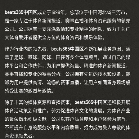
beats365中国区
成立于1998年，总部位于中国河北省三河市，
是一家专注于体育新闻报道、赛事直播和体育资讯服务的领先
公司。公司拥有一支充满激情和专业精神的团队，致力于为广
大体育爱好者提供全方位的体育资讯和娱乐体验。
作为行业内的领先者，
beats365中国区
不断拓展业务范围，涵
盖了足球、篮球、网球、田径等多个体育项目，通过自己的媒
体平台和合作伙伴，为用户提供海量、精准的体育新闻报道、
赛事直播和专业的赛事分析。公司拥有先进的技术和设备，能
够为用户提供高清、流畅的赛事直播，让用户如同置身现场般
感受比赛的激烈与激情。
除了丰富的媒体资源和直播赛事，
beats365中国区
还积极开展
体育活动策划和推广，努力促进体育文化的发展，为体育产业
的繁荣做出积极贡献。公司以客户满意度和用户体验为宗旨，
不断提升自身的服务水平和内容质量，努力成为受人尊敬的体
育资讯领先者。