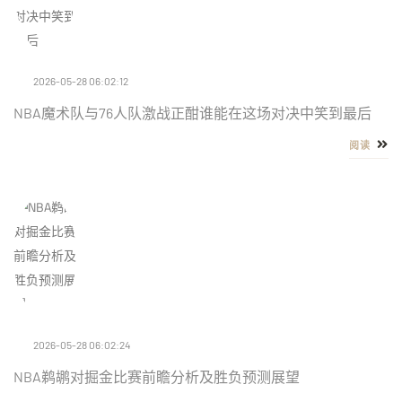
2026-05-28 06:02:12
NBA魔术队与76人队激战正酣谁能在这场对决中笑到最后
阅读
2026-05-28 06:02:24
NBA鹈鹕对掘金比赛前瞻分析及胜负预测展望