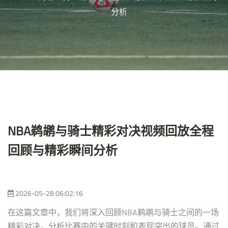
分析
NBA鹈鹕与骑士精彩对决视频回放全程
回顾与精彩瞬间分析
2026-05-28 06:02:16
在这篇文章中，我们将深入回顾NBA鹈鹕与骑士之间的一场
精彩对决，分析比赛中的关键时刻和表现突出的球员。通过