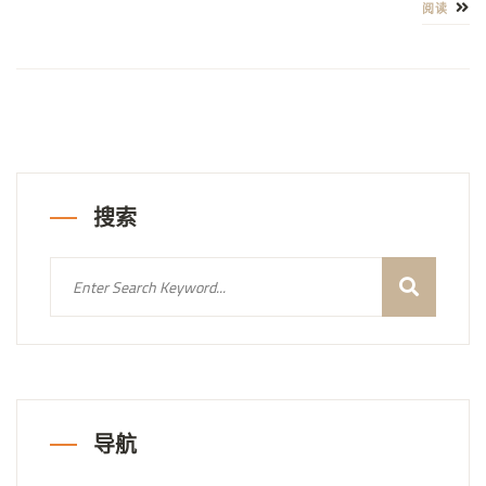
阅读
搜索
导航