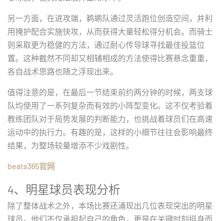
另一方面，在进攻端，鹈鹕队通过灵活跑位创造空间，并利
用掩护配合实施快攻，从而获得大量轻松得分机会。而骑士
则采取更为稳健的方法，通过耐心传导球寻找最佳投篮位
置。这种截然不同却又相辅相成的方法使得比赛悬念重重，
各自战术思路也随之浮现出来。
值得注意的是，在最后一节结束前约两分钟的时候，两支球
队均使用了一系列复杂而有效的小阵型变化。这不仅考验着
教练团队对于局势发展的判断能力，也挑战着球员们在高速
运动中的执行力。有趣的是，这样的小细节往往会影响最终
结果，为整场较量增添不少戏剧性。
beats365官网
4、明星球员表现分析
除了整体战术之外，本场比赛还涌现出几位表现突出的明星
球员。他们不仅承担起自己的角色，更是在关键时刻挺身而