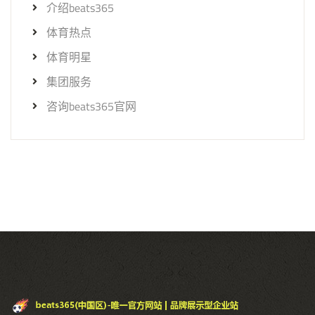
介绍beats365
体育热点
体育明星
集团服务
咨询beats365官网