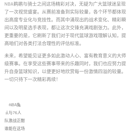
NBA鹈鹕与骑士之间这场精彩对决，无疑为广大篮球迷呈现
了一次视觉盛宴。从赛前准备到实际较量，各个环节都体现
出高度专业化与竞技性。而其中涌现出的战术变化、精彩瞬
间以及明星选手表现，都让这次交锋充满戏剧张力。此外，
更重要的是，它刷新了我们对于现代篮球游戏理解认知，提
高咱们对各类打法合理性的评估标准。
未来，希望能见证更多如此激动人心、富有教育意义的大师
级赛事。在享受这些赛事带来的乐趣同时，我们也应努力提
升自身篮球知识，以便更好地欣赏每一份激情四溢的较量。
一切只待下一次精彩再续！