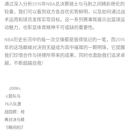
通过深入分析2015年NBA总决赛骑士与马刺之间精彩绝伦的
较量，我们可以看到双方各自优劣势鲜明，以及如何通过战
术运用和球员发挥实现目标。这一系列赛事既展示出篮球运
动魅力，也彰显体育精神不可或缺的重要性。
NBA历史长河中的每一次交锋都是值得铭记的一笔，而2015
年的这场巅峰对决则无疑成为其中璀璨的一颗明珠，它提醒
我们珍惜合作与拼搏所带来的成果，同时也激励我们追求卓
越，不断超越自我！