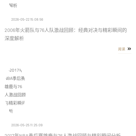
2026-05-22 15:08:56
2006年火箭队与76人队激战回顾：经典对决与精彩瞬间的
深度解析
阅读
2026-05-25 11:25:09
2017年NBA季后赛雄鹿与76人激战回顾与精彩瞬间分析