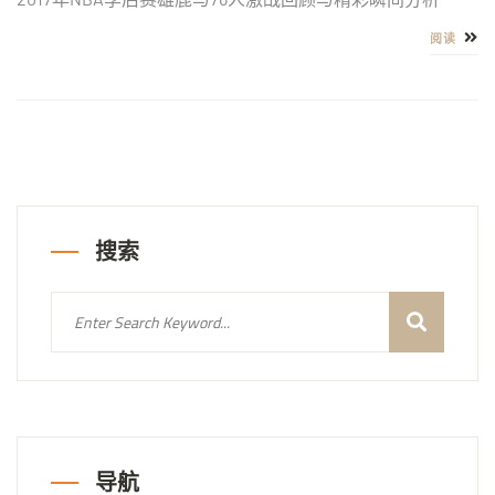
阅读
搜索
导航