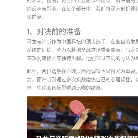
的表现。接着，将分四个方面详细阐述：对决前的
的反响与影响。在每个部分中，我们将深入剖析视
和内涵。
1、对决前的准备
马龙与许昕作为中国乒坛的顶尖选手，在各自的发
系统的训练，全力以赴地备战这场重要赛事。马龙
速攻防转换上有独特见解。他们通过不同的方法为
此外，两位选手在心理层面的调适也显得尤为重要
力。而许昕则通过多次实战磨练自己的心理韧性，
异，往往会直接影响到比赛的结果。