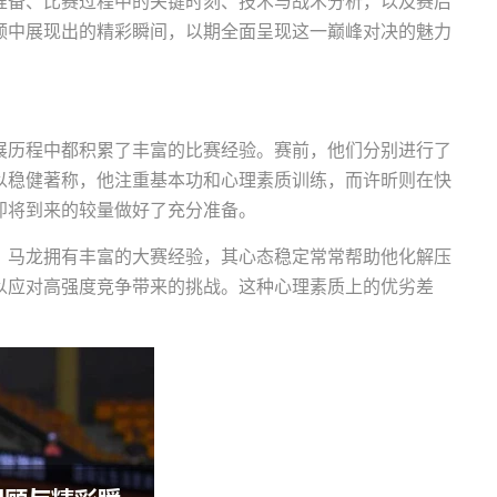
准备、比赛过程中的关键时刻、技术与战术分析，以及赛后
频中展现出的精彩瞬间，以期全面呈现这一巅峰对决的魅力
展历程中都积累了丰富的比赛经验。赛前，他们分别进行了
以稳健著称，他注重基本功和心理素质训练，而许昕则在快
即将到来的较量做好了充分准备。
。马龙拥有丰富的大赛经验，其心态稳定常常帮助他化解压
以应对高强度竞争带来的挑战。这种心理素质上的优劣差