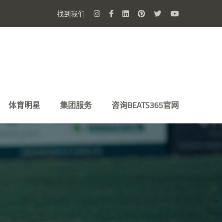
找到我们
体育明星
集团服务
咨询BEATS365官网