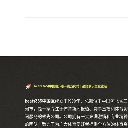
beats365中国区
成立于1998年，总部位于中国河北省三
河市，是一家专注于体育新闻报道、赛事直播和体育资
讯服务的领先公司。公司拥有一支充满激情和专业精神
的团队，致力于为广大体育爱好者提供全方位的体育资