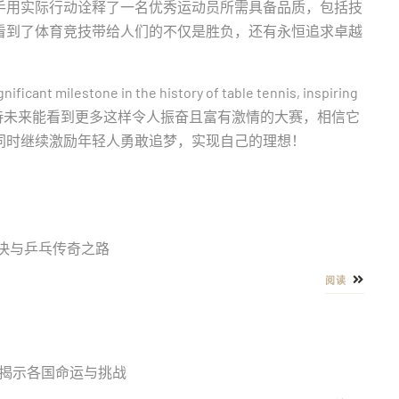
手用实际行动诠释了一名优秀运动员所需具备品质，包括技
看到了体育竞技带给人们的不仅是胜负，还有永恒追求卓越
ficant milestone in the history of table tennis, inspiring
reatness. 我们期待未来能看到更多这样令人振奋且富有激情的大赛，相信它
同时继续激励年轻人勇敢追梦，实现自己的理想！
决与乒乓传奇之路
阅读
新揭示各国命运与挑战