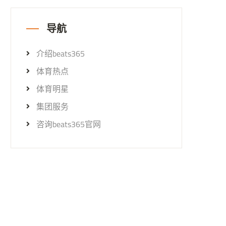
导航
介绍beats365
体育热点
体育明星
集团服务
咨询beats365官网