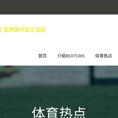
首页
介绍BEATS365
体育热点
体育热点