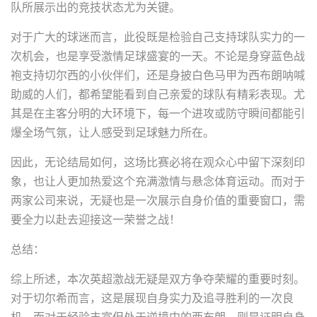
队所展示出的竞技状态尤为关键。
对于广大的球迷而言，此役既是检验自己支持球队实力的一
次机会，也是享受激情足球盛宴的一天。不论是身穿蓝色战
袍支持切尔西的小伙伴们，还是身披白色马甲为西布朗呐喊
助威的人们，都希望能看到自己亲爱的球队有精彩表现。尤
其是在主客分明的大环境下，每一个进攻或防守瞬间都能引
爆全场气氛，让人感受到足球魅力所在。
因此，无论结局如何，这场比赛必将在观众心中留下深刻印
象，也让人更加热爱这个充满激情与悬念体育运动。而对于
两家公司来说，无疑也是一次展示自身价值的重要窗口，需
要全力以赴去迎接这一荣誉之战！
总结：
综上所述，本次英超激战无疑是双方争夺荣耀的重要时刻。
对于切尔希而言，这是展现自身实力及追寻胜利的一次良
机，而对于经验丰富但处于逆境中的西布朗，则是证明自身