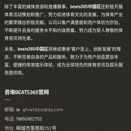
除了丰富的媒体资源和直播赛事，
beats365中国区
还积极开展
体育活动策划和推广，努力促进体育文化的发展，为体育产业
的繁荣做出积极贡献。公司以客户满意度和用户体验为宗旨，
不断提升自身的服务水平和内容质量，努力成为受人尊敬的体
育资讯领先者。
未来，
beats365中国区
将继续秉承“客户至上，创新发展”的理
念，不断完善自身的产品和服务，致力于为用户创造更加丰
富、便捷的体育娱乐体验，成为全球领先的体育资讯及娱乐服
务提供商。
咨询BEATS365官网
邮箱:
gfowtdyoz@qq.com
电话:
18850952752
地址:
桐城市茧贱街252号