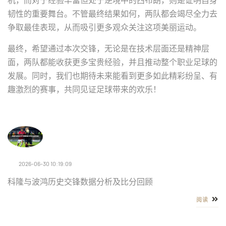
韧性的重要舞台。不管最终结果如何，两队都会竭尽全力去
争取最佳表现，从而吸引更多观众关注这项美丽运动。
最终，希望通过本次交锋，无论是在技术层面还是精神层
面，两队都能收获更多宝贵经验，并且推动整个职业足球的
发展。同时，我们也期待未来能看到更多如此精彩纷呈、有
趣激烈的赛事，共同见证足球带来的欢乐！
2026-06-30 10:19:09
科隆与波鸿历史交锋数据分析及比分回顾
阅读