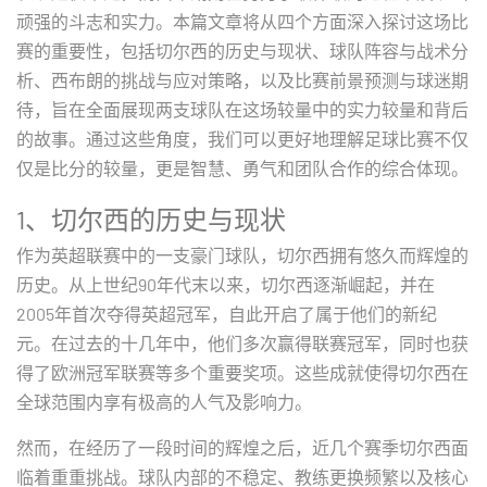
顽强的斗志和实力。本篇文章将从四个方面深入探讨这场比
赛的重要性，包括切尔西的历史与现状、球队阵容与战术分
析、西布朗的挑战与应对策略，以及比赛前景预测与球迷期
待，旨在全面展现两支球队在这场较量中的实力较量和背后
的故事。通过这些角度，我们可以更好地理解足球比赛不仅
仅是比分的较量，更是智慧、勇气和团队合作的综合体现。
1、切尔西的历史与现状
作为英超联赛中的一支豪门球队，切尔西拥有悠久而辉煌的
历史。从上世纪90年代末以来，切尔西逐渐崛起，并在
2005年首次夺得英超冠军，自此开启了属于他们的新纪
元。在过去的十几年中，他们多次赢得联赛冠军，同时也获
得了欧洲冠军联赛等多个重要奖项。这些成就使得切尔西在
全球范围内享有极高的人气及影响力。
然而，在经历了一段时间的辉煌之后，近几个赛季切尔西面
临着重重挑战。球队内部的不稳定、教练更换频繁以及核心