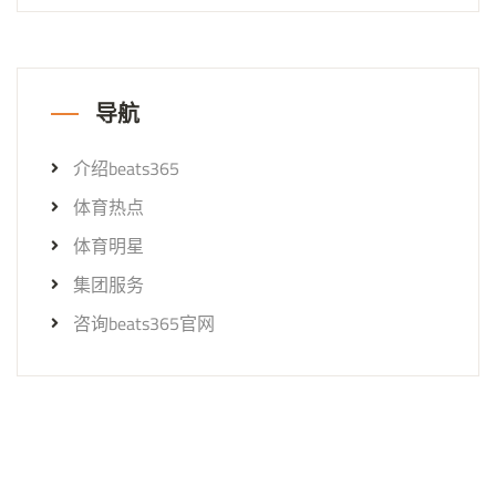
导航
介绍beats365
体育热点
体育明星
集团服务
咨询beats365官网