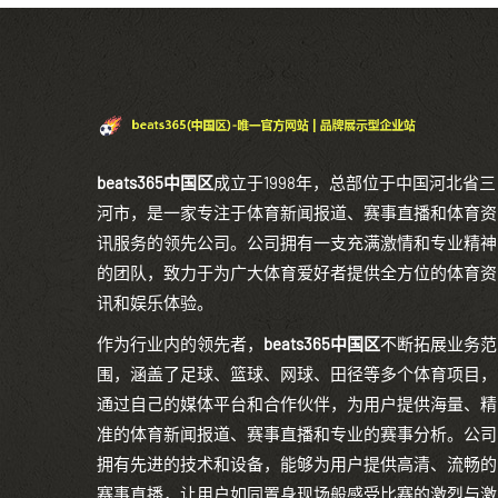
beats365中国区
成立于1998年，总部位于中国河北省三
河市，是一家专注于体育新闻报道、赛事直播和体育资
讯服务的领先公司。公司拥有一支充满激情和专业精神
的团队，致力于为广大体育爱好者提供全方位的体育资
讯和娱乐体验。
作为行业内的领先者，
beats365中国区
不断拓展业务范
围，涵盖了足球、篮球、网球、田径等多个体育项目，
通过自己的媒体平台和合作伙伴，为用户提供海量、精
准的体育新闻报道、赛事直播和专业的赛事分析。公司
拥有先进的技术和设备，能够为用户提供高清、流畅的
赛事直播，让用户如同置身现场般感受比赛的激烈与激