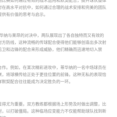
场比赛如何通过有效的战术运用和默契配合，提升球队整体
讨在高水平对抗中，如何通过合理的战术安排和完美的团队
提供有价值的思考与启示。
蒂华纳与莱昂的对决中，两队展现出了各自独特而又有效的
对方防线，这种流畅的传球配合使得他们能够创造出多次射
后卫和边锋的配合来形成威胁，他们精确而迅速地切入禁
合作。例如，在某次精彩进攻中，蒂华纳的一名中场球员在
察，将球横传给正处于更佳位置的前锋。这种无私的表现恰
样默契配合往往能成为决定胜负的一环。
显得尤为重要。双方教练都根据场上形势及时做出调整，比
射，以打破僵局。这种临场应变能力不仅能帮助球队找到新