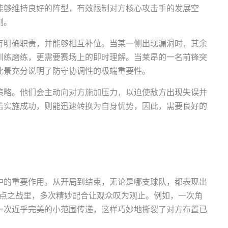
能够维持良好的阵型，有效限制对方核心攻击手的发展空
刻。
有明确职责，并能够相互补位。当某一侧出现漏洞时，其余
训练磨练，更需要赛场上的即时理解。当莱昂的一名前锋突
此景充分说明了防守协调性的极端重要性。
策略。他们会主动向对方施加压力，以迫使敌方出现失误并
若实施成功，则能迅速转换为自身优势，因此，需要良好的
。
中的重要作用。从开局到结束，无论是哪支球队，都表现出
焦点之战里，多次精妙配合让观众叹为观止。例如，一次角
一次近乎完美的小范围传递，这样巧妙地撕裂了对方布置已