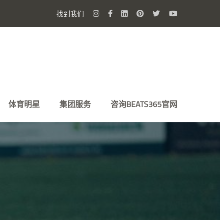
找到我们
体育明星
集团服务
咨询BEATS365官网