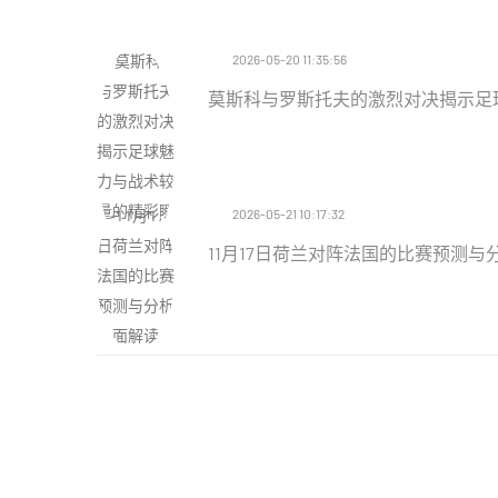
2026-05-20 11:35:56
莫斯科与罗斯托夫的激烈对决揭示足
2026-05-21 10:17:32
11月17日荷兰对阵法国的比赛预测与