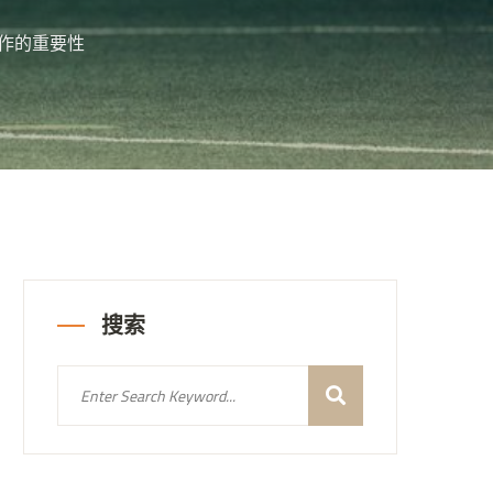
作的重要性
搜索