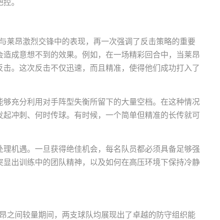
把控。
纳与莱昂激烈交锋中的表现，再一次强调了反击策略的重要
会造成意想不到的效果。例如，在一场精彩回合中，当莱昂
反击。这次反击不仅迅速，而且精准，使得他们成功打入了
能够充分利用对手阵型失衡所留下的大量空档。在这种情况
发起冲刺、何时传球。有时候，一个简单但精准的长传就可
处理机遇。一旦获得绝佳机会，每名队员都必须具备足够强
突显出训练中的团队精神，以及如何在高压环境下保持冷静
莱昂之间较量期间，两支球队均展现出了卓越的防守组织能