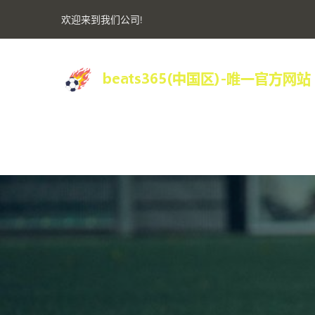
欢迎来到我们公司!