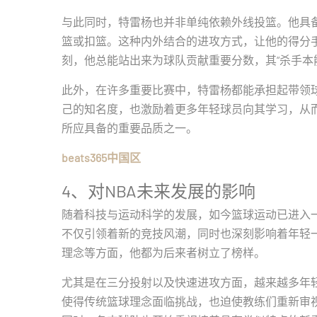
与此同时，特雷杨也并非单纯依赖外线投篮。他具
篮或扣篮。这种内外结合的进攻方式，让他的得分
刻，他总能站出来为球队贡献重要分数，其“杀手本
此外，在许多重要比赛中，特雷杨都能承担起带领
己的知名度，也激励着更多年轻球员向其学习，从
所应具备的重要品质之一。
beats365中国区
4、对NBA未来发展的影响
随着科技与运动科学的发展，如今篮球运动已进入
不仅引领着新的竞技风潮，同时也深刻影响着年轻
理念等方面，他都为后来者树立了榜样。
尤其是在三分投射以及快速进攻方面，越来越多年
使得传统篮球理念面临挑战，也迫使教练们重新审