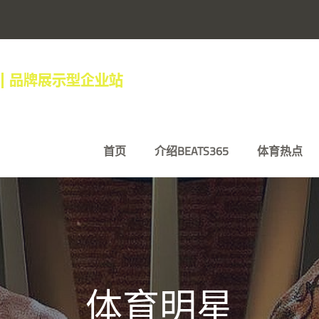
首页
介绍BEATS365
体育热点
体育明星