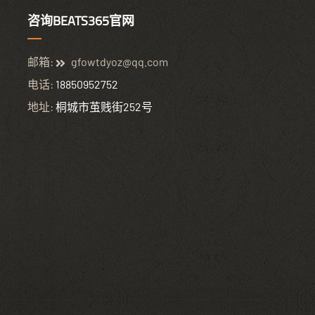
咨询BEATS365官网
邮箱:
gfowtdyoz@qq.com
电话:
18850952752
地址:
桐城市茧贱街252号