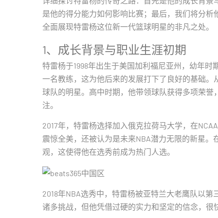
详细探讨特雷杨的传奇之路：首先是他的成长背景
是他的得分能力如何影响比赛；最后，我们将分析他
全面展现特雷杨这位新一代篮球明星的非凡之处。
1、成长背景与职业生涯初期
特雷杨于1998年出生于美国加利福尼亚州，幼年
一名教练，这为他后来的发展打下了良好的基础。
球队的明星。高中时期，他带领球队获得多项荣誉
注。
2017年，特雷杨选择加入俄克拉荷马大学，在NC
震惊全美，还被认为是未来NBA潜力无限的新星。
观，这使得他在选秀前成为热门人选。
2018年NBA选秀中，特雷杨被亚特兰大老鹰队以
诸多挑战，但他凭借过硬的实力和坚定的信念，很快