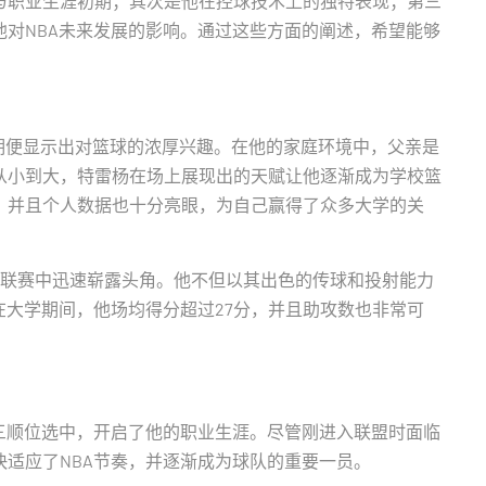
与职业生涯初期；其次是他在控球技术上的独特表现；第三
对NBA未来发展的影响。通过这些方面的阐述，希望能够
时期便显示出对篮球的浓厚兴趣。在他的家庭环境中，父亲是
从小到大，特雷杨在场上展现出的天赋让他逐渐成为学校篮
，并且个人数据也十分亮眼，为自己赢得了众多大学的关
AA联赛中迅速崭露头角。他不但以其出色的传球和投射能力
在大学期间，他场均得分超过27分，并且助攻数也非常可
第三顺位选中，开启了他的职业生涯。尽管刚进入联盟时面临
适应了NBA节奏，并逐渐成为球队的重要一员。