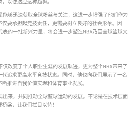
秀，以便适应这种趋势。
新星能够迅速获取全球粉丝与关注，这进一步增强了他们作为
不仅要承担起竞技责任，更需要树立良好的社会形象。因
为代表的一批新兴力量，将会进一步塑造NBA乃至全球篮球文
，不仅改变了个人职业生涯的发展轨迹，更为整个NBA带来了
一代追求更高水平竞技状态。同时，他也向我们展示了一名
不断推进自我价值实现和体育事业发展。
涌现出来，共同推动全球篮球运动的发展。不论是在技术层面
要桥梁，让我们拭目以待！