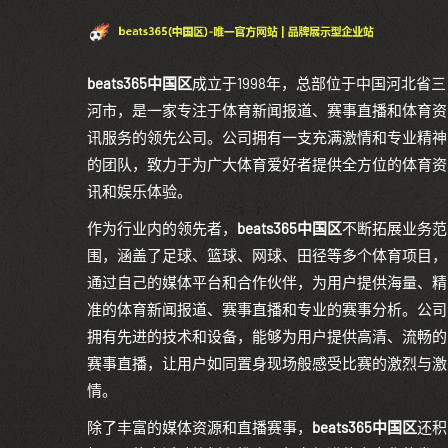
beats365中国区
成立于1998年，总部位于中国河北省三
河市，是一家专注于体育新闻报道、赛事直播和体育资
讯服务的领先公司。公司拥有一支充满激情和专业精神
的团队，致力于为广大体育爱好者提供全方位的体育资
讯和娱乐体验。
作为行业内的领先者，
beats365中国区
不断拓展业务范
围，涵盖了足球、篮球、网球、田径等多个体育项目，
通过自己的媒体平台和合作伙伴，为用户提供海量、精
准的体育新闻报道、赛事直播和专业的赛事分析。公司
拥有先进的技术和设备，能够为用户提供高清、流畅的
赛事直播，让用户如同置身现场般感受比赛的激烈与激
情。
除了丰富的媒体资源和直播赛事，
beats365中国区
还积