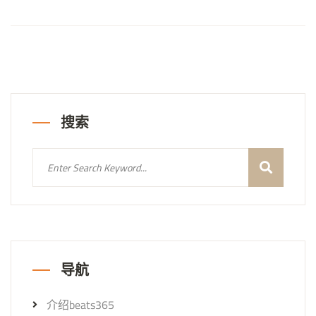
搜索
导航
介绍beats365