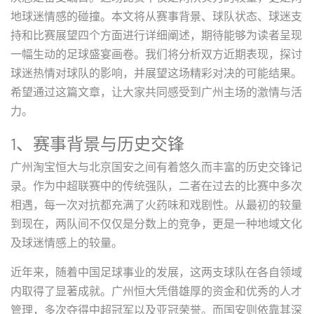
地球迷情感的碰撞。本文将从赛事背景、球队状态、球迷支
持和比赛展望四个方面进行详细阐述，期待能够为读者呈现
一幅生动的足球盛宴画卷。我们将分析双方近期表现，探讨
球迷热情对球队的影响，并展望这场精彩对决的可能结果。
希望通过这篇文章，让大家共同感受到广州主场的激情与活
力。
1、赛事背景与历史交锋
广州淘宝恒大与北京国安之间有着悠久而丰富的历史交锋记
录。作为中超联赛中的传统强队，二者在过去的比赛中多次
相遇，每一次对抗都充满了火药味和戏剧性。从最初的较量
到现在，两队间不仅仅是分数上的竞争，更是一种地域文化
及球迷情感上的较量。
近年来，随着中国足球事业的发展，这两支球队在各自领域
内取得了显著成就。广州恒大凭借雄厚的资金和优秀的人才
管理，多次夺得中超冠军以及亚冠荣誉。而国安则依靠其深