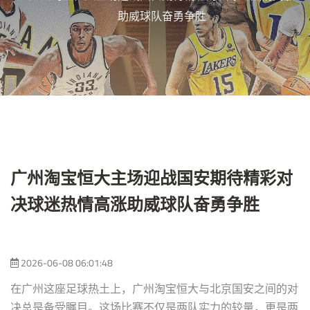
助威球队奋勇争胜
广州淘宝恒大主场迎战国安期待精彩对
决球迷热情高涨助威球队奋勇争胜
2026-06-08 06:01:48
在广州这座足球热土上，广州淘宝恒大与北京国安之间的对
决总是备受瞩目。这场比赛不仅是两队实力的较量，更是两