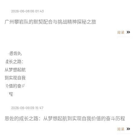
2026-06-08 06:01:43
广州攀岩队的默契配合与挑战精神探秘之旅
阅读
2026-06-09 09:15:47
恩佐的成长之路：从梦想起航到实现自我价值的奋斗历程
阅读