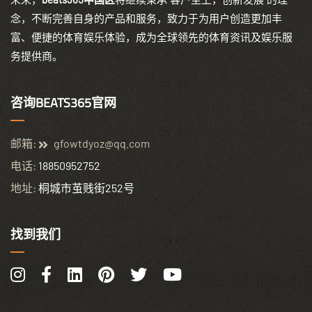
念，不断完善自身的产品和服务，致力于为用户创造更加丰
富、便捷的体育娱乐体验，成为全球领先的体育资讯及娱乐服
务提供商。
咨询BEATS365官网
邮箱:
gfowtdyoz@qq.com
电话:
18850952752
地址:
桐城市茧贱街252号
找到我们