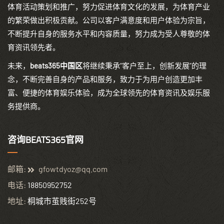
体育活动策划和推广，努力促进体育文化的发展，为体育产业
的繁荣做出积极贡献。公司以客户满意度和用户体验为宗旨，
不断提升自身的服务水平和内容质量，努力成为受人尊敬的体
育资讯领先者。
未来，
beats365中国区
将继续秉承“客户至上，创新发展”的理
念，不断完善自身的产品和服务，致力于为用户创造更加丰
富、便捷的体育娱乐体验，成为全球领先的体育资讯及娱乐服
务提供商。
咨询BEATS365官网
邮箱:
gfowtdyoz@qq.com
电话:
18850952752
地址:
桐城市茧贱街252号