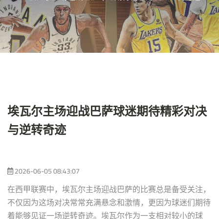
埃瓦尔主场迎战巴萨球迷期待精彩对决
与逆转奇迹
2026-06-05 08:43:07
在西甲联赛中，埃瓦尔主场迎战巴萨的比赛总是备受关注，
不仅因为这场对决常常充满悬念和激情，更因为球迷们期待
着能够见证一场逆转奇迹。埃瓦尔作为一支相对较小的球