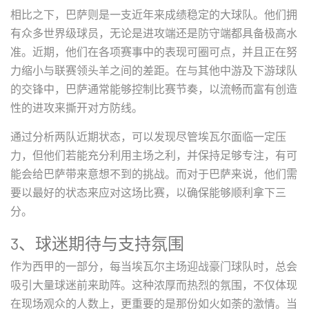
相比之下，巴萨则是一支近年来成绩稳定的大球队。他们拥
有众多世界级球员，无论是进攻端还是防守端都具备极高水
准。近期，他们在各项赛事中的表现可圈可点，并且正在努
力缩小与联赛领头羊之间的差距。在与其他中游及下游球队
的交锋中，巴萨通常能够控制比赛节奏，以流畅而富有创造
性的进攻来撕开对方防线。
通过分析两队近期状态，可以发现尽管埃瓦尔面临一定压
力，但他们若能充分利用主场之利，并保持足够专注，有可
能会给巴萨带来意想不到的挑战。而对于巴萨来说，他们需
要以最好的状态来应对这场比赛，以确保能够顺利拿下三
分。
3、球迷期待与支持氛围
作为西甲的一部分，每当埃瓦尔主场迎战豪门球队时，总会
吸引大量球迷前来助阵。这种浓厚而热烈的氛围，不仅体现
在现场观众的人数上，更重要的是那份如火如荼的激情。当