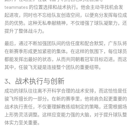
teammates 的位置选择和战术执行。他会主动寻找机会发
起进攻，同时也不忘给队友创造空间，以便充分发挥每位成
员的优势。这种无私奉献精神，不仅增强了球队凝聚力，还
提升了整体战斗力。
最后，通过不断加强团队间的信任度和配合默契，广东队将
在新赛季形成更加紧密的集体。在这样的氛围下，每位球员
都能发挥出最好的状态，从而共同朝着冠军目标迈进。而这
其中，任骏飞无疑是连接整个团队的重要纽带。
3、战术执行与创新
成功的球队往往离不开科学合理的战术安排，而这恰恰是任
骏飞所擅长的一部分。在新的赛季里，他将肩负起更重要的
战术执行责任，不仅要理解教练组制定的策略，还需根据场
上形势灵活调整。这样应变能力强的大脑，对于提升球队整
体实力至关重要。