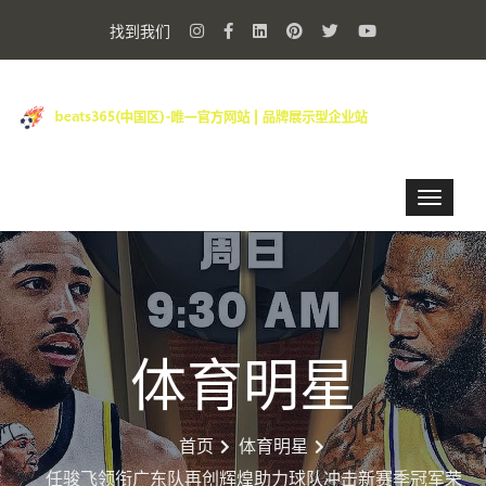
找到我们
体育明星
首页
体育明星
任骏飞领衔广东队再创辉煌助力球队冲击新赛季冠军荣