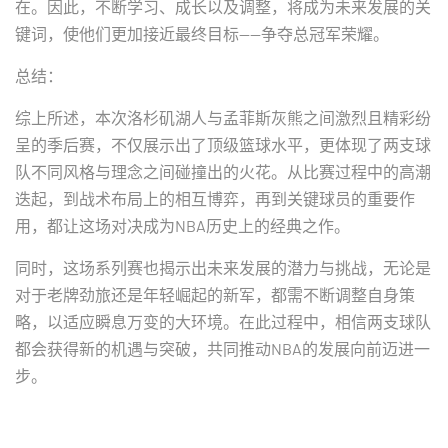
在。因此，不断学习、成长以及调整，将成为未来发展的关
键词，使他们更加接近最终目标——争夺总冠军荣耀。
总结：
综上所述，本次洛杉矶湖人与孟菲斯灰熊之间激烈且精彩纷
呈的季后赛，不仅展示出了顶级篮球水平，更体现了两支球
队不同风格与理念之间碰撞出的火花。从比赛过程中的高潮
迭起，到战术布局上的相互博弈，再到关键球员的重要作
用，都让这场对决成为NBA历史上的经典之作。
同时，这场系列赛也揭示出未来发展的潜力与挑战，无论是
对于老牌劲旅还是年轻崛起的新军，都需不断调整自身策
略，以适应瞬息万变的大环境。在此过程中，相信两支球队
都会获得新的机遇与突破，共同推动NBA的发展向前迈进一
步。