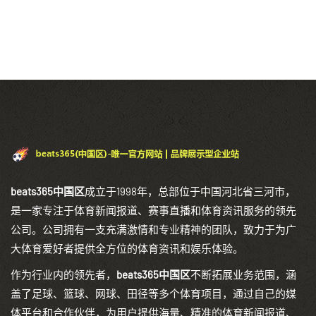
beats365中国区
成立于1998年，总部位于中国河北省三河市，
是一家专注于体育新闻报道、赛事直播和体育资讯服务的领先
公司。公司拥有一支充满激情和专业精神的团队，致力于为广
大体育爱好者提供全方位的体育资讯和娱乐体验。
作为行业内的领先者，
beats365中国区
不断拓展业务范围，涵
盖了足球、篮球、网球、田径等多个体育项目，通过自己的媒
体平台和合作伙伴，为用户提供海量、精准的体育新闻报道、