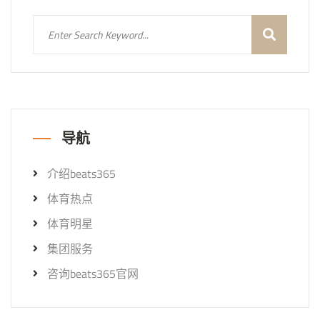
导航
介绍beats365
体育热点
体育明星
集团服务
咨询beats365官网