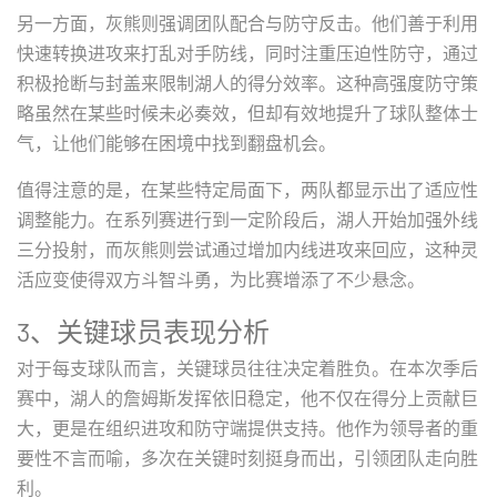
另一方面，灰熊则强调团队配合与防守反击。他们善于利用
快速转换进攻来打乱对手防线，同时注重压迫性防守，通过
积极抢断与封盖来限制湖人的得分效率。这种高强度防守策
略虽然在某些时候未必奏效，但却有效地提升了球队整体士
气，让他们能够在困境中找到翻盘机会。
值得注意的是，在某些特定局面下，两队都显示出了适应性
调整能力。在系列赛进行到一定阶段后，湖人开始加强外线
三分投射，而灰熊则尝试通过增加内线进攻来回应，这种灵
活应变使得双方斗智斗勇，为比赛增添了不少悬念。
3、关键球员表现分析
对于每支球队而言，关键球员往往决定着胜负。在本次季后
赛中，湖人的詹姆斯发挥依旧稳定，他不仅在得分上贡献巨
大，更是在组织进攻和防守端提供支持。他作为领导者的重
要性不言而喻，多次在关键时刻挺身而出，引领团队走向胜
利。