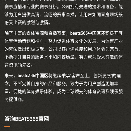
赛事直播和专业的赛事分析。公司拥有先进的技术和设备，能
够为用户提供高清、流畅的赛事直播，让用户如同置身现场般
感受比赛的激烈与激情。
除了丰富的媒体资源和直播赛事，
beats365中国区
还积极开展
体育活动策划和推广，努力促进体育文化的发展，为体育产业
的繁荣做出积极贡献。公司以客户满意度和用户体验为宗旨，
不断提升自身的服务水平和内容质量，努力成为受人尊敬的体
育资讯领先者。
未来，
beats365中国区
将继续秉承“客户至上，创新发展”的理
念，不断完善自身的产品和服务，致力于为用户创造更加丰
富、便捷的体育娱乐体验，成为全球领先的体育资讯及娱乐服
务提供商。
咨询BEATS365官网