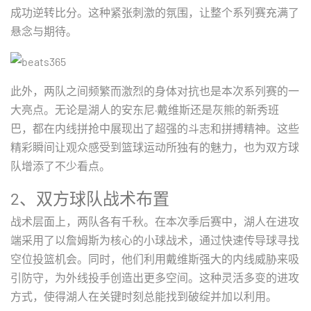
成功逆转比分。这种紧张刺激的氛围，让整个系列赛充满了
悬念与期待。
此外，两队之间频繁而激烈的身体对抗也是本次系列赛的一
大亮点。无论是湖人的安东尼·戴维斯还是灰熊的新秀班
巴，都在内线拼抢中展现出了超强的斗志和拼搏精神。这些
精彩瞬间让观众感受到篮球运动所独有的魅力，也为双方球
队增添了不少看点。
2、双方球队战术布置
战术层面上，两队各有千秋。在本次季后赛中，湖人在进攻
端采用了以詹姆斯为核心的小球战术，通过快速传导球寻找
空位投篮机会。同时，他们利用戴维斯强大的内线威胁来吸
引防守，为外线投手创造出更多空间。这种灵活多变的进攻
方式，使得湖人在关键时刻总能找到破绽并加以利用。