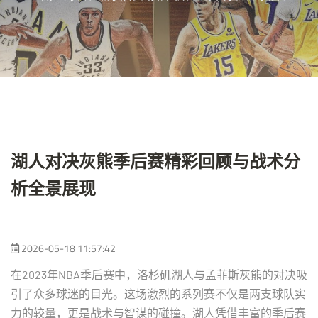
湖人对决灰熊季后赛精彩回顾与战术分
析全景展现
2026-05-18 11:57:42
在2023年NBA季后赛中，洛杉矶湖人与孟菲斯灰熊的对决吸
引了众多球迷的目光。这场激烈的系列赛不仅是两支球队实
力的较量，更是战术与智谋的碰撞。湖人凭借丰富的季后赛