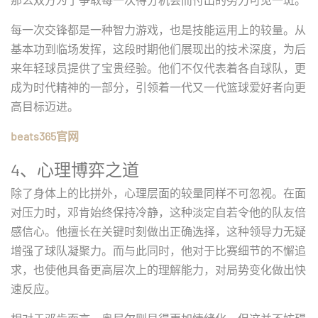
每一次交锋都是一种智力游戏，也是技能运用上的较量。从
基本功到临场发挥，这段时期他们展现出的技术深度，为后
来年轻球员提供了宝贵经验。他们不仅代表着各自球队，更
成为时代精神的一部分，引领着一代又一代篮球爱好者向更
高目标迈进。
beats365官网
4、心理博弈之道
除了身体上的比拼外，心理层面的较量同样不可忽视。在面
对压力时，邓肯始终保持冷静，这种淡定自若令他的队友倍
感信心。他擅长在关键时刻做出正确选择，这种领导力无疑
增强了球队凝聚力。而与此同时，他对于比赛细节的不懈追
求，也使他具备更高层次上的理解能力，对局势变化做出快
速反应。