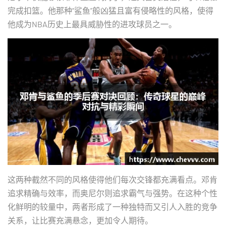
完成扣篮。他那种“鲨鱼”般凶猛且富有侵略性的风格，使得
他成为NBA历史上最具威胁性的进攻球员之一。
这两种截然不同的风格使得他们每次交锋都充满看点。邓肯
追求精确与效率，而奥尼尔则追求霸气与强势。在这种个性
化鲜明的较量中，两者形成了一种独特而又引人入胜的竞争
关系，让比赛充满悬念，更加令人期待。