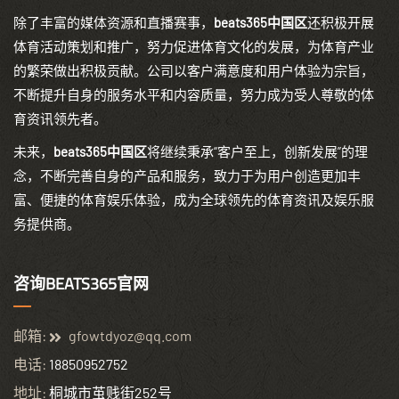
除了丰富的媒体资源和直播赛事，
beats365中国区
还积极开展
体育活动策划和推广，努力促进体育文化的发展，为体育产业
的繁荣做出积极贡献。公司以客户满意度和用户体验为宗旨，
不断提升自身的服务水平和内容质量，努力成为受人尊敬的体
育资讯领先者。
未来，
beats365中国区
将继续秉承“客户至上，创新发展”的理
念，不断完善自身的产品和服务，致力于为用户创造更加丰
富、便捷的体育娱乐体验，成为全球领先的体育资讯及娱乐服
务提供商。
咨询BEATS365官网
邮箱:
gfowtdyoz@qq.com
电话:
18850952752
地址:
桐城市茧贱街252号