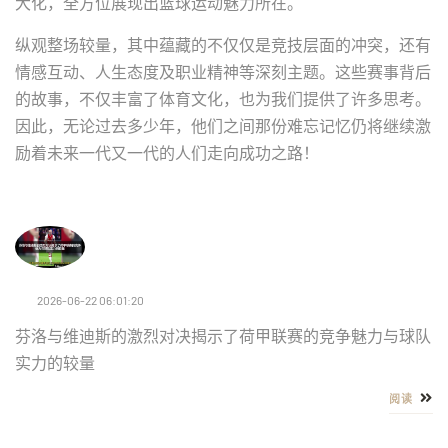
大化，全方位展现出篮球运动魅力所在。
纵观整场较量，其中蕴藏的不仅仅是竞技层面的冲突，还有
情感互动、人生态度及职业精神等深刻主题。这些赛事背后
的故事，不仅丰富了体育文化，也为我们提供了许多思考。
因此，无论过去多少年，他们之间那份难忘记忆仍将继续激
励着未来一代又一代的人们走向成功之路！
2026-06-22 06:01:20
芬洛与维迪斯的激烈对决揭示了荷甲联赛的竞争魅力与球队
实力的较量
阅读