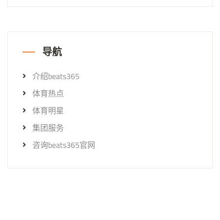
导航
介绍beats365
体育热点
体育明星
集团服务
咨询beats365官网