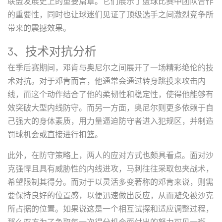
联盟发展史上的重要篇章。它们展示了篮球比赛中团队合作
的重要性，同时也让球迷们见证了顶级选手之间激烈竞争所
带来的震撼效果。
3、技术对抗分析
在季后赛期间，邓肯与奥尼尔之间展开了一场精彩绝伦的技
术对抗。对于邓肯而言，他通常会通过转身跳投来攻击内
线，而这个动作结合了他的柔韧性和稳定性，使得他能够有
效突破大型内线防守。而另一方面，奥尼尔则更多依赖于自
己强大的身体素质，用力量逼迫防守者进入犯规区，并制造
罚球机会或直接进行扣篮。
此外，在防守策略上，两人的应对方式也颇具看点。面对沙
克强悍且具有威胁性的内线进攻，马刺往往采取包夹战术，
希望限制其得分。而对于以灵活多变著称的邓肯来说，则需
要保持良好的位置感，以便迅速做出反应，从而避免被沙克
所占据的位置。如果说这是一个相互试探和适应调整过程，
那么双方为了争取每一次得分机会而付出的努力可见一斑。