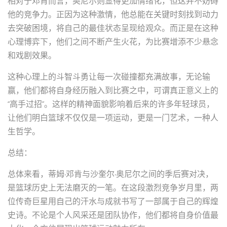
相对于邓肯而言，奥尼尔则显得更加情绪化，但这并不妨碍
他的竞争力。正因为这种激情，他总能在关键时刻找到动力
去突破困境，将自己的最佳状态呈现给观众。而正是在这种
心理博弈下，他们之间不断产生火花，为比赛增添不少悬念
和戏剧效果。
这种心理上的斗智斗勇让每一次碰撞都充满故事，无论输
赢，他们都将自身经历融入到比赛之中，可谓真正意义上的
“高手过招”。这样的精神面貌影响着后来的许多年轻球员，
让他们明白篮球不仅仅是一项运动，更是一门艺术，一种人
生哲学。
总结：
总体来看，蒂姆·邓肯与沙奎尔·奥尼尔之间的季后赛对决，
是篮球历史上无法磨灭的一笔。在这段激烈竞争岁月里，两
位传奇巨星用自己的汗水与成就书写了一部属于自己的辉煌
史诗。不论是个人风采还是团队协作，他们都将自身价值最